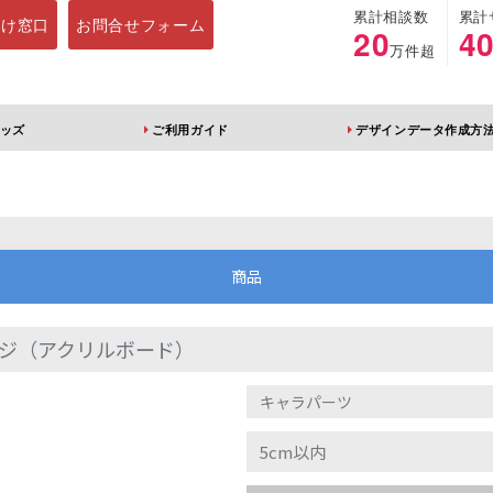
累計相談数
累計
向け窓口
お問合せフォーム
20
4
万件超
ッズ
ご利用ガイド
デザインデータ作成方
ホルダー
アクリルスタンド
キーホルダー
アクリルブロック
商品
ジ（アクリルボード）
ブレラマーカー
アクリルスタンド 片
ふりふりキーホ
面印刷 無地台座