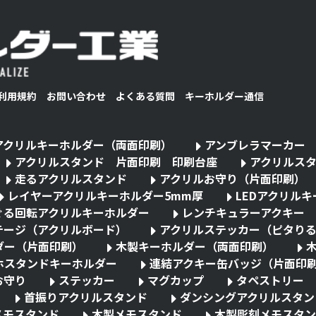
利用規約
お問い合わせ
よくある質問
キーホルダー通信
アクリルキーホルダー（両面印刷）
アンブレラマーカー
アクリルスタンド 片面印刷 印刷台座
アクリルス
走るアクリルスタンド
アクリルお守り（片面印刷）
レイヤーアクリルキーホルダー5mm厚
LEDアクリル
ぐる回転アクリルキーホルダー
レンチキュラーアクキー
テージ（アクリルボード）
アクリルステッカー（ピタり
ダー（片面印刷）
木製キーホルダー（両面印刷）
ホスタンドキーホルダー
連結アクキー缶バッジ（片面印
お守り
ステッカー
マグカップ
タペストリー
首振りアクリルスタンド
ダンシングアクリルスタン
メモスタンド
木製メモスタンド
木製彫刻メモスタン