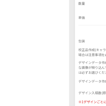
数量
単価
フレーム付きアクスタ
包装
校正品作成(キャラ
場合は注意事項を
デザインデータ作成
な画像が映り込んで
は必ずお選びくだ
デザインデータ作成
デザイン入稿数(原
※1デザインごと