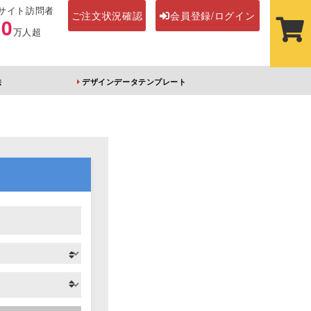
サイト訪問者
ご注文状況確認
会員登録/ログイン
00
万人超
法
デザインデータテンプレート
ステッカー
その他アイテム
ルダー
オーロラアクリルキー
前髪クリップ
ホルダー